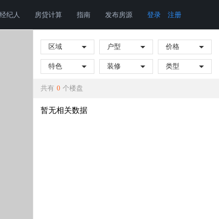
经纪人
房贷计算
指南
发布房源
登录
注册
区域
户型
价格
特色
装修
类型
共有
0
个楼盘
暂无相关数据