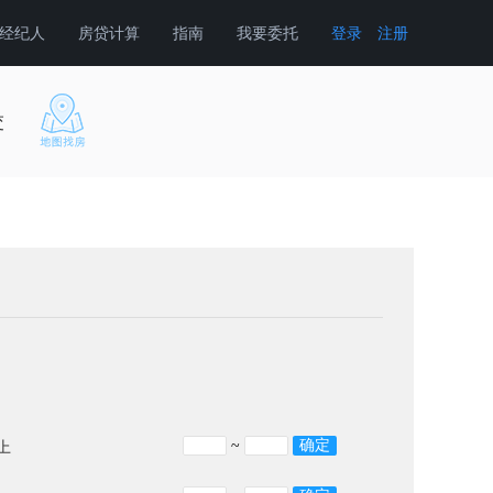
经纪人
房贷计算
指南
我要委托
登录
注册
交
~
上