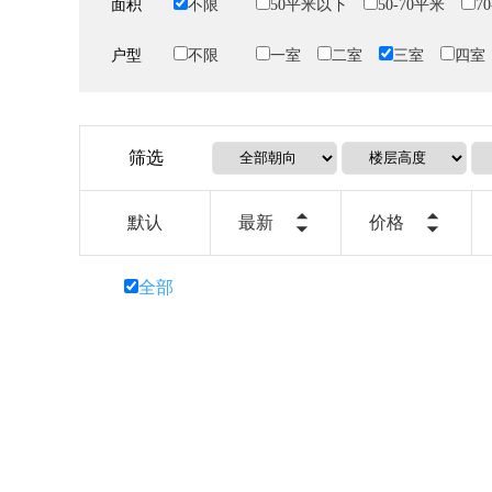
面积
不限
50平米以下
50-70平米
7
户型
不限
一室
二室
三室
四室
筛选
默认
最新
价格
全部