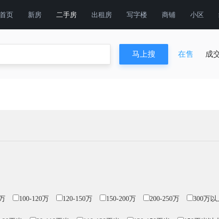
首页
新房
二手房
出租房
写字楼
商铺
小区
在售
成
0万
100-120万
120-150万
150-200万
200-250万
300万以