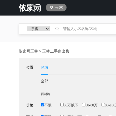
玉林
依家网玉林
>
玉林二手房出售
位置
区域
全部
百诞路
价格
不限
50万以下
50-80万
80-10