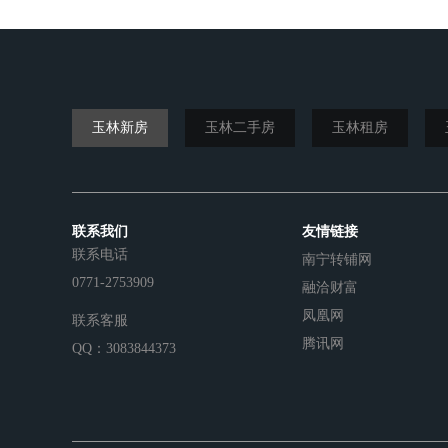
玉林新房
玉林二手房
玉林租房
联系我们
友情链接
联系电话
南宁转铺网
0771-2753909
融洽财富
凤凰网
联系客服
腾讯网
QQ：3083844373